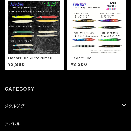
Hadar190g Jintokumaru LT
Hadar250g
D
¥2,860
¥3,300
CATEGORY
メタルジグ
Aioon
アパレル