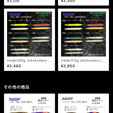
¥3,135
¥3,300
Hadar280g Jintokumaru L
Hadar310g jintokumaru LT
TD
D
¥3,465
¥3,850
その他の商品