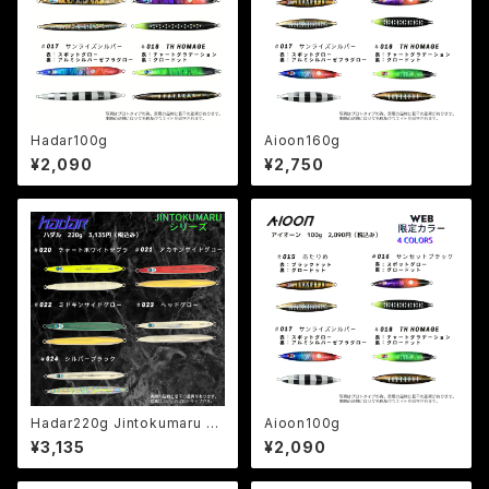
Hadar100g
Aioon160g
¥2,090
¥2,750
Hadar220g Jintokumaru LT
Aioon100g
D
¥3,135
¥2,090