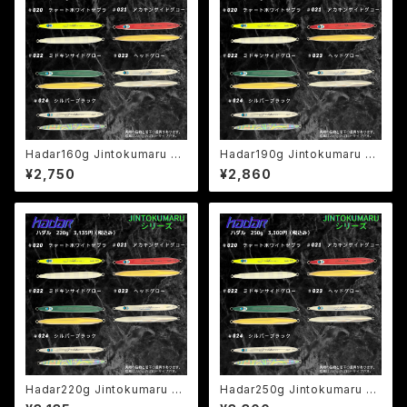
Hadar160g Jintokumaru LT
Hadar190g Jintokumaru LT
D
D
¥2,750
¥2,860
Hadar220g Jintokumaru LT
Hadar250g Jintokumaru LT
D
D