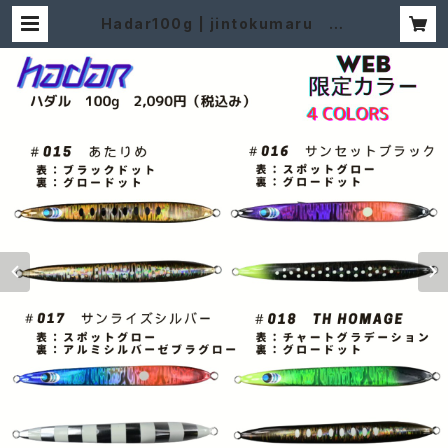
Hadar100g | jintokumaru J-
Seaker