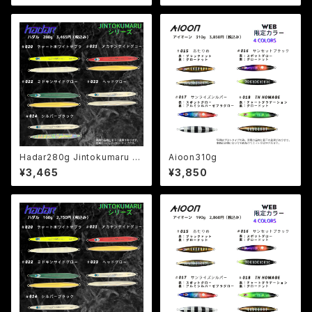
Hadar280g Jintokumaru L
Aioon310g
TD
¥3,465
¥3,850