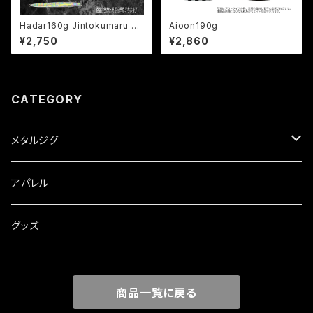
Hadar160g Jintokumaru LT
Aioon190g
D
¥2,750
¥2,860
CATEGORY
メタルジグ
Aioon
アパレル
Hadar
グッズ
商品一覧に戻る