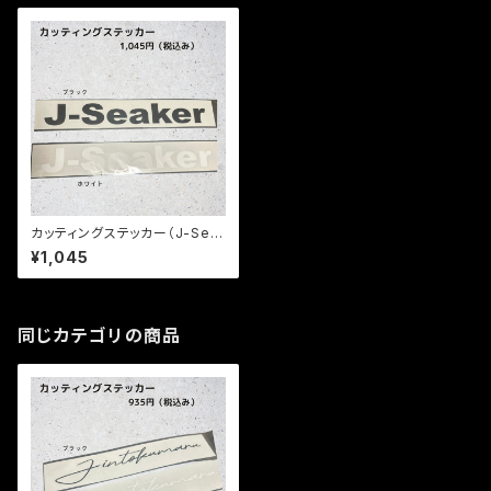
カッティングステッカー（J-Sea
ker）
¥1,045
同じカテゴリの商品